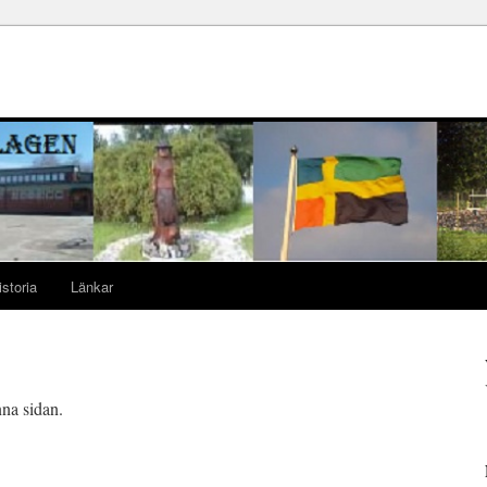
storia
Länkar
nna sidan.