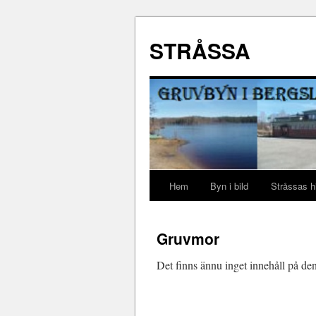
STRÅSSA
Hem
Byn i bild
Stråssas hi
Gruvmor
Det finns ännu inget innehåll på de